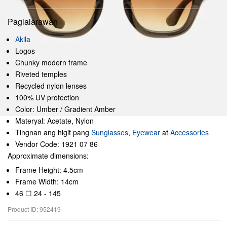
Paglalarawan
Akila
Logos
Chunky modern frame
Riveted temples
Recycled nylon lenses
100% UV protection
Color: Umber / Gradient Amber
Materyal: Acetate, Nylon
Tingnan ang higit pang
Sunglasses
,
Eyewear
at
Accessories
Vendor Code: 1921 07 86
Approximate dimensions:
Frame Height: 4.5cm
Frame Width: 14cm
46 ☐ 24 - 145
Product ID: 952419