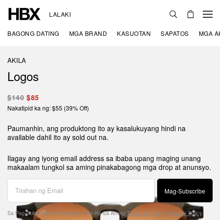
LALAKI
BAGONG DATING
MGA BRAND
KASUOTAN
SAPATOS
MGA A
AKILA
Logos
$140
$85
Nakatipid ka ng: $55 (39% Off)
Paumanhin, ang produktong ito ay kasalukuyang hindi na
available dahil ito ay sold out na.
Ilagay ang iyong email address sa ibaba upang maging unang
makaalam tungkol sa aming pinakabagong mga drop at anunsyo.
Mag-Subscribe
Sa Pag-Subscribe, Sumasang-Ayon Ka Sa Aming
Terms Of Use
At
Privacy Policy
.