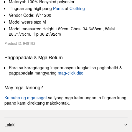
Materyal: 100% Recycled polyester
Tingnan ang higit pang
Pants
at
Clothing
Vendor Code: W41200
Model wears size M
Model measures: Height 189cm, Chest 34.6/88cm, Waist
28.7”/73cm, Hip 36,2”/92cm
Product ID: 948192
Pagpapadala & Mga Return
Para sa karagdagang impormasyon tungkol sa paghahatid &
pagpapadala mangyaring
mag-click dito
.
May mga Tanong?
Kumuha ng mga sagot
sa iyong mga katanungan, o tingnan kung
paano kami direktang makokontak.
Lalaki