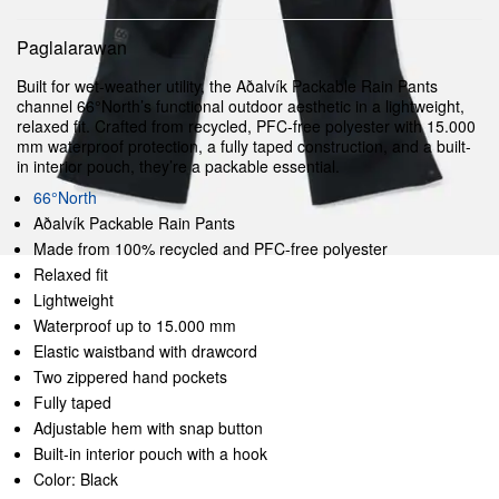
Paglalarawan
Built for wet-weather utility, the Aðalvík Packable Rain Pants
channel 66°North’s functional outdoor aesthetic in a lightweight,
relaxed fit. Crafted from recycled, PFC-free polyester with 15.000
mm waterproof protection, a fully taped construction, and a built-
in interior pouch, they’re a packable essential.
66°North
Aðalvík Packable Rain Pants
Made from 100% recycled and PFC-free polyester
Relaxed fit
Lightweight
Waterproof up to 15.000 mm
Elastic waistband with drawcord
Two zippered hand pockets
Fully taped
Adjustable hem with snap button
Built-in interior pouch with a hook
Color: Black