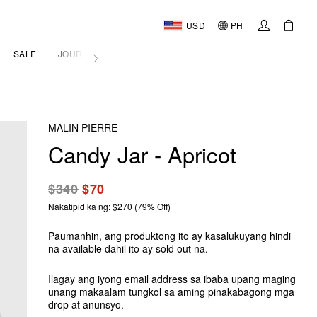
USD
PH
SALE
JOURNAL
MALIN PIERRE
Candy Jar - Apricot
$340
$70
Nakatipid ka ng: $270 (79% Off)
Paumanhin, ang produktong ito ay kasalukuyang hindi
na available dahil ito ay sold out na.
Ilagay ang iyong email address sa ibaba upang maging
unang makaalam tungkol sa aming pinakabagong mga
drop at anunsyo.