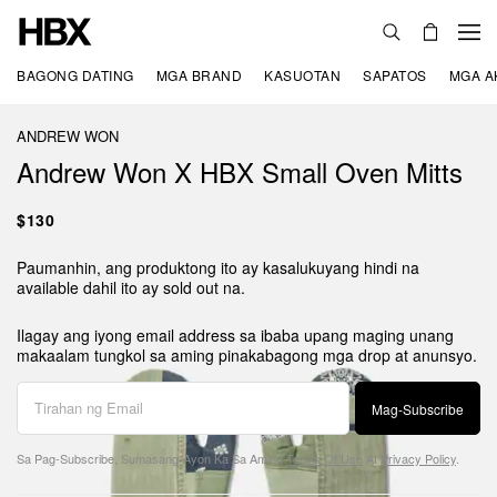
BAGONG DATING
MGA BRAND
KASUOTAN
SAPATOS
MGA A
ANDREW WON
Andrew Won X HBX Small Oven Mitts
$130
Paumanhin, ang produktong ito ay kasalukuyang hindi na
available dahil ito ay sold out na.
Ilagay ang iyong email address sa ibaba upang maging unang
makaalam tungkol sa aming pinakabagong mga drop at anunsyo.
Mag-Subscribe
Sa Pag-Subscribe, Sumasang-Ayon Ka Sa Aming
Terms Of Use
At
Privacy Policy
.