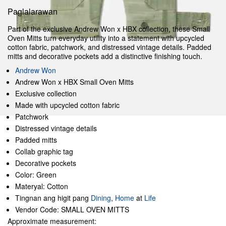
Paglalarawan
Part of the exclusive Andrew Won x HBX collection, these Small
Oven Mitts turn everyday utility into a statement with upcycled
cotton fabric, patchwork, and distressed vintage details. Padded
mitts and decorative pockets add a distinctive finishing touch.
Andrew Won
Andrew Won x HBX Small Oven Mitts
Exclusive collection
Made with upcycled cotton fabric
Patchwork
Distressed vintage details
Padded mitts
Collab graphic tag
Decorative pockets
Color: Green
Materyal: Cotton
Tingnan ang higit pang
Dining
,
Home
at
Life
Vendor Code: SMALL OVEN MITTS
Approximate measurement: