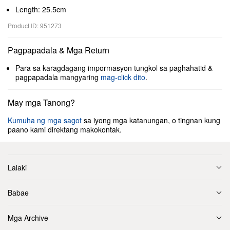
Length: 25.5cm
Product ID: 951273
Pagpapadala & Mga Return
Para sa karagdagang impormasyon tungkol sa paghahatid &
pagpapadala mangyaring
mag-click dito
.
May mga Tanong?
Kumuha ng mga sagot
sa iyong mga katanungan, o tingnan kung
paano kami direktang makokontak.
Lalaki
Babae
Mga Archive