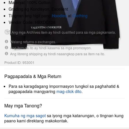
Materyal: 100% Cotton
Grading ng Kondisyon: Excellent
Tingnan ang higit pang
Hoodies
at
Clothing
Vendor Code: HBXDC126
Ang mga Archives item ay hindi qualified para sa mga pagkansela.
Walang returns o exchanges.
Ang item na ito ay hindi kasama sa mga promosyon.
Ang libreng shipping ay hindi naaangkop para sa item na ito.
Product ID: 953001
Pagpapadala & Mga Return
Para sa karagdagang impormasyon tungkol sa paghahatid &
pagpapadala mangyaring
mag-click dito
.
May mga Tanong?
Kumuha ng mga sagot
sa iyong mga katanungan, o tingnan kung
paano kami direktang makokontak.