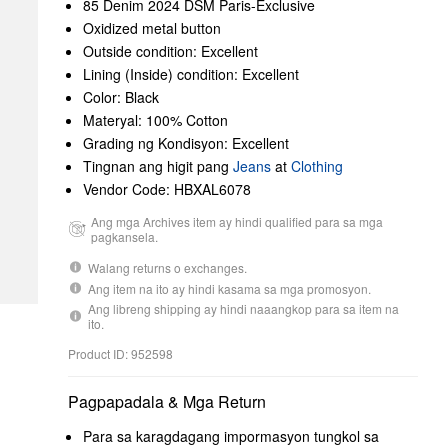
85 Denim 2024 DSM Paris-Exclusive
Oxidized metal button
Outside condition: Excellent
Lining (Inside) condition: Excellent
Color: Black
Materyal: 100% Cotton
Grading ng Kondisyon: Excellent
Tingnan ang higit pang
Jeans
at
Clothing
Vendor Code: HBXAL6078
Ang mga Archives item ay hindi qualified para sa mga
pagkansela.
Walang returns o exchanges.
Ang item na ito ay hindi kasama sa mga promosyon.
Ang libreng shipping ay hindi naaangkop para sa item na
ito.
Product ID: 952598
Pagpapadala & Mga Return
Para sa karagdagang impormasyon tungkol sa