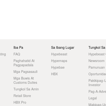
Iba Pa
Sa Ibang Lugar
Tungkol Sa
ting
FAQ
Hypebeast
Hypebeast
Paghahatid At
Hypemaps
Newsroom
Pagpapadala
Hypebae
Pamunuan
Mga Pagsasauli
HBX
Oportunida
Mga Buwis At
Pakikipag-
Customs Duties
Investor
Tungkol Sa Amin
Pag-A-Adve
Retail Store
Legal
HBX Pro
Makipag-U