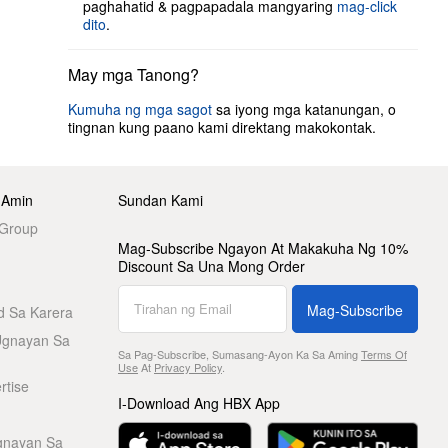
paghahatid & pagpapadala mangyaring
mag-click
dito
.
May mga Tanong?
Kumuha ng mga sagot
sa iyong mga katanungan, o
tingnan kung paano kami direktang makokontak.
 Amin
Sundan Kami
 Group
Mag-Subscribe Ngayon At Makakuha Ng 10%
Discount Sa Una Mong Order
Mag-Subscribe
d Sa Karera
Ugnayan Sa
Sa Pag-Subscribe, Sumasang-Ayon Ka Sa Aming
Terms Of
Use
At
Privacy Policy
.
rtise
I-Download Ang HBX App
gnayan Sa