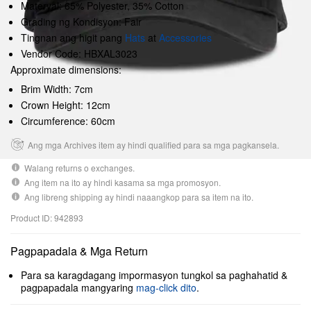
Materyal: 65% Polyester, 35% Cotton
Grading ng Kondisyon: Fair
Tingnan ang higit pang
Hats
at
Accessories
Vendor Code: HBXAL3023
Approximate dimensions:
Brim Width: 7cm
Crown Height: 12cm
Circumference: 60cm
Ang mga Archives item ay hindi qualified para sa mga pagkansela.
Walang returns o exchanges.
Ang item na ito ay hindi kasama sa mga promosyon.
Ang libreng shipping ay hindi naaangkop para sa item na ito.
Product ID: 942893
Pagpapadala & Mga Return
Para sa karagdagang impormasyon tungkol sa paghahatid &
pagpapadala mangyaring
mag-click dito
.