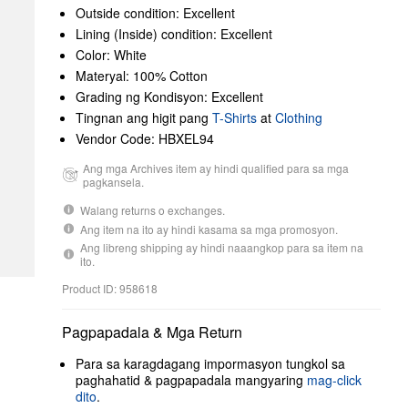
Outside condition: Excellent
Lining (Inside) condition: Excellent
Color: White
Materyal: 100% Cotton
Grading ng Kondisyon: Excellent
Tingnan ang higit pang
T-Shirts
at
Clothing
Vendor Code: HBXEL94
Ang mga Archives item ay hindi qualified para sa mga
pagkansela.
Walang returns o exchanges.
Ang item na ito ay hindi kasama sa mga promosyon.
Ang libreng shipping ay hindi naaangkop para sa item na
ito.
Product ID: 958618
Pagpapadala & Mga Return
Para sa karagdagang impormasyon tungkol sa
paghahatid & pagpapadala mangyaring
mag-click
dito
.