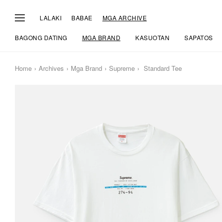
LALAKI
BABAE
MGA ARCHIVE
BAGONG DATING
MGA BRAND
KASUOTAN
SAPATOS
Home
Archives
Mga Brand
Supreme
Standard Tee