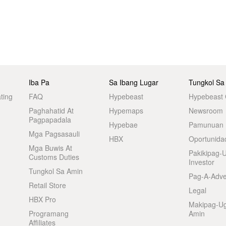
Iba Pa
Sa Ibang Lugar
Tungkol Sa
ting
FAQ
Hypebeast
Hypebeast
Paghahatid At
Hypemaps
Newsroom
Pagpapadala
Hypebae
Pamunuan
Mga Pagsasauli
HBX
Oportunida
Mga Buwis At
Pakikipag-
Customs Duties
Investor
Tungkol Sa Amin
Pag-A-Adve
Retail Store
Legal
HBX Pro
Makipag-U
Programang
Amin
Affiliates