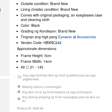
Outside condition: Brand New
Lining (Inside) condition: Brand New
Comes with original packaging, an eyeglasses case
and cleaning cloth
Color: Black
Grading ng Kondisyon: Brand New
Tingnan ang higit pang
Eyewear
at
Accessories
Vendor Code: HBXNC242
Approximate dimensions:
Frame Height: 5cm
Frame Width: 14cm
49 ☐ 21 - 145
Ang mga Archives item ay hindi qualified para sa mga
pagkansela.
Walang returns o exchanges.
Ang item na ito ay hindi kasama sa mga promosyon.
Ang libreng shipping ay hindi naaangkop para sa item na
ito.
Product ID: 958146