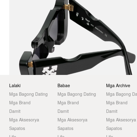
Lalaki
Babae
Mga Archive
Mga Bagong Dating
Mga Bagong Dating
Mga Bagong Da
Mga Brand
Mga Brand
Mga Brand
Damit
Damit
Damit
Mga Aksesorya
Mga Aksesorya
Mga Aksesorya
Sapatos
Sapatos
Sapatos
Life
Life
Life