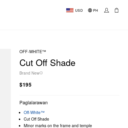
USD
PH
OFF-WHITE™
Cut Off Shade
Brand New
$195
Paglalarawan
Off-White™
Cut Off Shade
Minor marks on the frame and temple