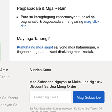
Pagpapadala & Mga Return
Para sa karagdagang impormasyon tungkol sa
paghahatid & pagpapadala mangyaring
mag-click
dito
.
May mga Tanong?
Kumuha ng mga sagot
sa iyong mga katanungan, o
tingnan kung paano kami direktang makokontak.
 Amin
Sundan Kami
 Group
Mag-Subscribe Ngayon At Makakuha Ng 10%
Discount Sa Una Mong Order
Mag-Subscribe
d Sa Karera
Ugnayan Sa
Sa Pag-Subscribe, Sumasang-Ayon Ka Sa Aming
Terms Of
Use
At
Privacy Policy
.