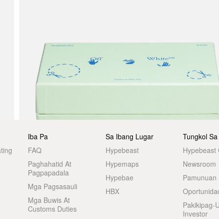
Iba Pa
Sa Ibang Lugar
Tungkol Sa
ting
FAQ
Hypebeast
Hypebeast
Paghahatid At
Hypemaps
Newsroom
Pagpapadala
Hypebae
Pamunuan
Mga Pagsasauli
HBX
Oportunida
Mga Buwis At
Pakikipag-
Customs Duties
Investor