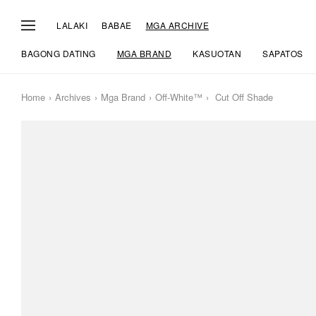
LALAKI
BABAE
MGA ARCHIVE
BAGONG DATING
MGA BRAND
KASUOTAN
SAPATOS
Home
Archives
Mga Brand
Off-White™
Cut Off Shade