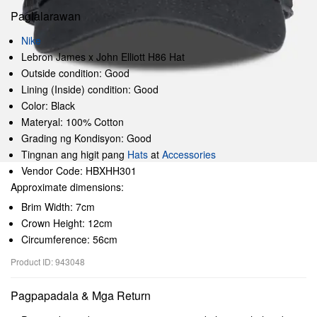
Paglalarawan
Nike
Lebron James x John Elliott H86 Hat
Outside condition: Good
Lining (Inside) condition: Good
Color: Black
Materyal: 100% Cotton
Grading ng Kondisyon: Good
Tingnan ang higit pang
Hats
at
Accessories
Vendor Code: HBXHH301
Approximate dimensions:
Brim Width: 7cm
Crown Height: 12cm
Circumference: 56cm
Product ID: 943048
Pagpapadala & Mga Return