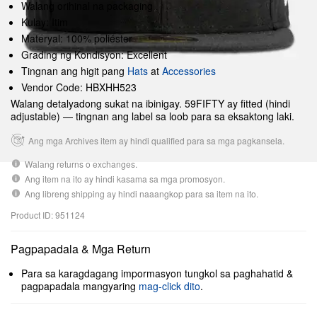
Walang orihinal na packaging
Kulay: Itim
Materyal: 100% poliéster
Grading ng Kondisyon: Excellent
Tingnan ang higit pang
Hats
at
Accessories
Vendor Code: HBXHH523
Walang detalyadong sukat na ibinigay. 59FIFTY ay fitted (hindi
adjustable) — tingnan ang label sa loob para sa eksaktong laki.
Ang mga Archives item ay hindi qualified para sa mga pagkansela.
Walang returns o exchanges.
Ang item na ito ay hindi kasama sa mga promosyon.
Ang libreng shipping ay hindi naaangkop para sa item na ito.
Product ID: 951124
Pagpapadala & Mga Return
Para sa karagdagang impormasyon tungkol sa paghahatid &
pagpapadala mangyaring
mag-click dito
.