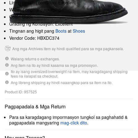
Lining (Inside) condition: Excellent
Without original packaging
Color: Black
Grading ng Kondisyon: Excellent
Tingnan ang higit pang
Boots
at
Shoes
Vendor Code: HBXDC374
Ang mga Archives item ay hindi qualified para sa mga pagkansela.
Walang returns o exchanges.
Ang item na ito ay hindi kasama sa mga promosyon.
Ito ay isang oversized/overweight na item, may karagdagang shipping
fees na ilalapat sa checkout.
Ang libreng shipping ay hindi naaangkop para sa item na ito.
Product ID: 957525
Pagpapadala & Mga Return
Para sa karagdagang impormasyon tungkol sa paghahatid &
pagpapadala mangyaring
mag-click dito
.
May mga Tanong?