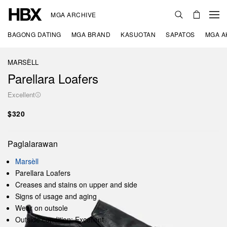
MGA ARCHIVE
BAGONG DATING
MGA BRAND
KASUOTAN
SAPATOS
MGA A
MARSÈLL
Parellara Loafers
Excellent
$320
Paglalarawan
Marsèll
Parellara Loafers
Creases and stains on upper and side
Signs of usage and aging
Wear on outsole
Outside condition: Excellent