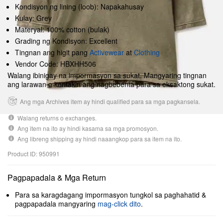
Kondisyon ng lining (loob): Napakahusay
Kulay: Grey
Materyal: 100% cotton (bulak)
Grading ng Kondisyon: Excellent
Tingnan ang higit pang
Activewear
at
Clothing
Vendor Code: HBXHH506
Walang ibinigay na impormasyon sa sukat. Mangyaring tingnan
ang larawan o kontakin ang nagbebenta para sa eksaktong sukat.
Ang mga Archives item ay hindi qualified para sa mga pagkansela.
Walang returns o exchanges.
Ang item na ito ay hindi kasama sa mga promosyon.
Ang libreng shipping ay hindi naaangkop para sa item na ito.
Product ID: 950991
Pagpapadala & Mga Return
Para sa karagdagang impormasyon tungkol sa paghahatid &
pagpapadala mangyaring
mag-click dito
.