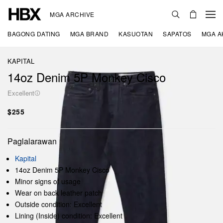
MGA ARCHIVE
BAGONG DATING
MGA BRAND
KASUOTAN
SAPATOS
MGA A
KAPITAL
14oz Denim 5P Monkey Cisco
Excellent
$255
Paglalarawan
Kapital
14oz Denim 5P Monkey Cisco
Minor signs of usage
Wear on back leather patch
Outside condition: Excellent
Lining (Inside) condition: Excellent