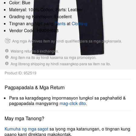
Color: Blue
Materyal: 100% Cotton; Parts: Leather
Grading ng Kondisyon: Excellent
Tingnan ang higit pang
Pants
at
Clothing
Vendor Code: HBXHH603
Ang mga Archives item ay hindi qualified para sa mga pagkansela.
Walang returns o exchanges.
Ang item na ito ay hindi kasama sa mga promosyon.
Ang libreng shipping ay hindi naaangkop para sa item na ito.
Product ID: 952519
Pagpapadala & Mga Return
Para sa karagdagang impormasyon tungkol sa paghahatid &
pagpapadala mangyaring
mag-click dito
.
May mga Tanong?
Kumuha ng mga sagot
sa iyong mga katanungan, o tingnan kung
paano kami direktang makokontak.