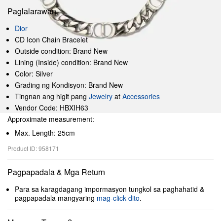
Paglalarawan
Dior
CD Icon Chain Bracelet
Outside condition: Brand New
Lining (Inside) condition: Brand New
Color: Silver
Grading ng Kondisyon: Brand New
Tingnan ang higit pang
Jewelry
at
Accessories
Vendor Code: HBXIH63
Approximate measurement:
Max. Length: 25cm
Product ID: 958171
Pagpapadala & Mga Return
Para sa karagdagang impormasyon tungkol sa paghahatid &
pagpapadala mangyaring
mag-click dito
.