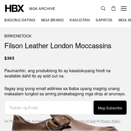
MGA ARCHIVE
BAGONG DATING
MGA BRAND
KASUOTAN
SAPATOS
MGA A
BIRKENSTOCK
Filson Leather London Moccassins
$385
Paumanhin, ang produktong ito ay kasalukuyang hindi na
available dahil ito ay sold out na.
Ilagay ang iyong email address sa ibaba upang maging unang
makaalam tungkol sa aming pinakabagong mga drop at anunsyo.
Mag-Subscribe
Sa Pag-Subscribe, Sumasang-Ayon Ka Sa Aming
Terms Of Use
At
Privacy Policy
.