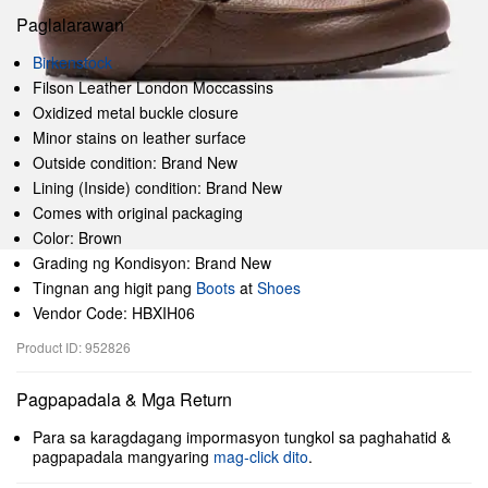
Paglalarawan
Birkenstock
Filson Leather London Moccassins
Oxidized metal buckle closure
Minor stains on leather surface
Outside condition: Brand New
Lining (Inside) condition: Brand New
Comes with original packaging
Color: Brown
Grading ng Kondisyon: Brand New
Tingnan ang higit pang
Boots
at
Shoes
Vendor Code: HBXIH06
Product ID: 952826
Pagpapadala & Mga Return
Para sa karagdagang impormasyon tungkol sa paghahatid &
pagpapadala mangyaring
mag-click dito
.