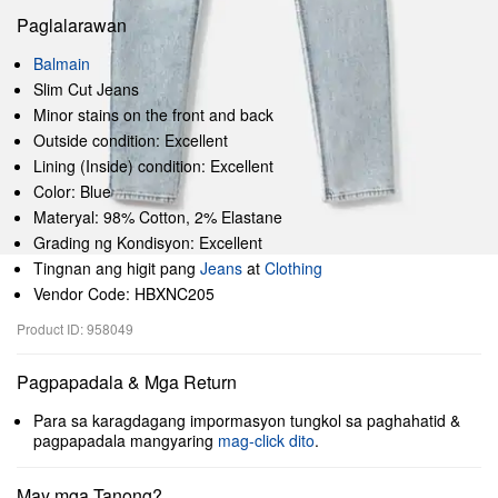
Paglalarawan
Balmain
Slim Cut Jeans
Minor stains on the front and back
Outside condition: Excellent
Lining (Inside) condition: Excellent
Color: Blue
Materyal: 98% Cotton, 2% Elastane
Grading ng Kondisyon: Excellent
Tingnan ang higit pang
Jeans
at
Clothing
Vendor Code: HBXNC205
Product ID: 958049
Pagpapadala & Mga Return
Para sa karagdagang impormasyon tungkol sa paghahatid &
pagpapadala mangyaring
mag-click dito
.
May mga Tanong?