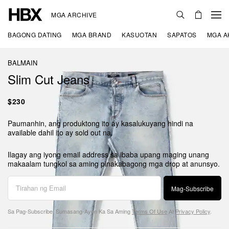
MGA ARCHIVE
BAGONG DATING
MGA BRAND
KASUOTAN
SAPATOS
MGA A
BALMAIN
Slim Cut Jeans
$230
Paumanhin, ang produktong ito ay kasalukuyang hindi na
available dahil ito ay sold out na.
Ilagay ang iyong email address sa ibaba upang maging unang
makaalam tungkol sa aming pinakabagong mga drop at anunsyo.
Mag-Subscribe
Sa Pag-Subscribe, Sumasang-Ayon Ka Sa Aming
Terms Of Use
At
Privacy Policy
.