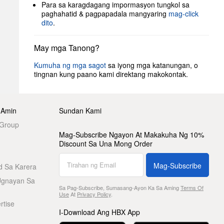
Para sa karagdagang impormasyon tungkol sa
paghahatid & pagpapadala mangyaring
mag-click
dito
.
May mga Tanong?
Kumuha ng mga sagot
sa iyong mga katanungan, o
tingnan kung paano kami direktang makokontak.
 Amin
Sundan Kami
 Group
Mag-Subscribe Ngayon At Makakuha Ng 10%
Discount Sa Una Mong Order
Mag-Subscribe
d Sa Karera
Ugnayan Sa
Sa Pag-Subscribe, Sumasang-Ayon Ka Sa Aming
Terms Of
Use
At
Privacy Policy
.
rtise
I-Download Ang HBX App