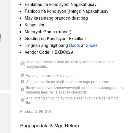
Panlabas na kondisyon: Napakahusay
Panloob na kondisyon (lining): Napakahusay
May kasamang branded dust bag
Kulay: Itim
Materyal: Goma (rubber)
Grading ng Kondisyon: Excellent
Tingnan ang higit pang
Boots
at
Shoes
Vendor Code: HBXDC029
Ang mga Archives item ay hindi qualified para sa mga
pagkansela.
Walang returns o exchanges.
Ang item na ito ay hindi kasama sa mga promosyon.
Ito ay isang oversized/overweight na item, may karagdagang
shipping fees na ilalapat sa checkout.
Ang libreng shipping ay hindi naaangkop para sa item na
ito.
Product ID: 951318
Pagpapadala & Mga Return