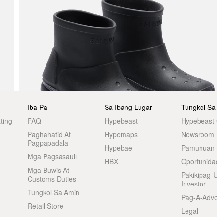
Iba Pa
Sa Ibang Lugar
Tungkol Sa
ting
FAQ
Hypebeast
Hypebeast
Paghahatid At
Hypemaps
Newsroom
Pagpapadala
Hypebae
Pamunuan
Mga Pagsasauli
HBX
Oportunida
Mga Buwis At
Pakikipag-
Customs Duties
Investor
Tungkol Sa Amin
Pag-A-Adve
Retail Store
Legal