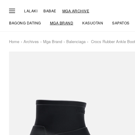
LALAKI
BABAE
MGA ARCHIVE
BAGONG DATING
MGA BRAND
KASUOTAN
SAPATOS
Home
Archives
Mga Brand
Balenciaga
Crocs Rubber Ankle Boo