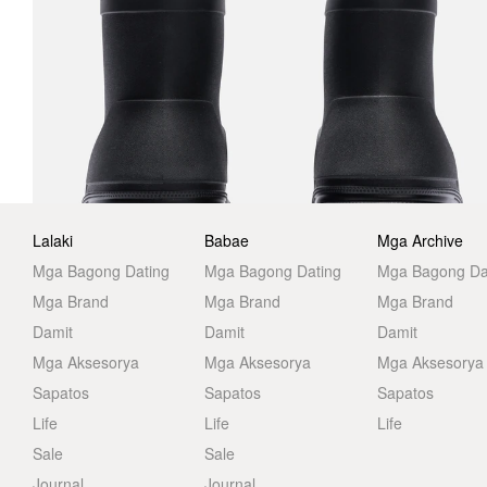
Lalaki
Babae
Mga Archive
Mga Bagong Dating
Mga Bagong Dating
Mga Bagong Da
Mga Brand
Mga Brand
Mga Brand
Damit
Damit
Damit
Mga Aksesorya
Mga Aksesorya
Mga Aksesorya
Sapatos
Sapatos
Sapatos
Life
Life
Life
Sale
Sale
Journal
Journal