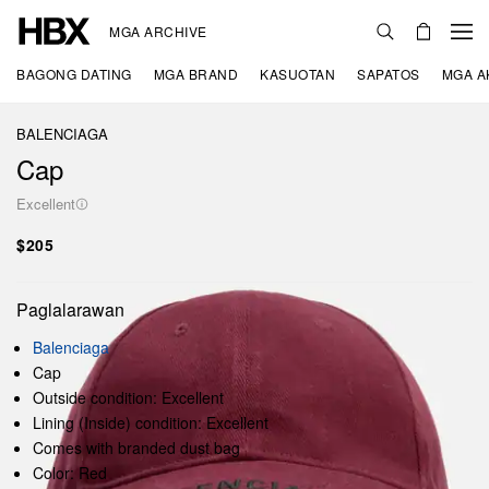
MGA ARCHIVE
BAGONG DATING
MGA BRAND
KASUOTAN
SAPATOS
MGA A
BALENCIAGA
Cap
Excellent
$205
Paglalarawan
Balenciaga
Cap
Outside condition: Excellent
Lining (Inside) condition: Excellent
Comes with branded dust bag
Color: Red