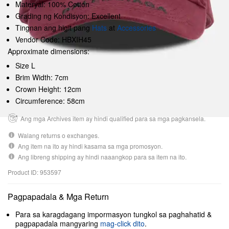
Materyal: 100% Cotton
Grading ng Kondisyon: Excellent
Tingnan ang higit pang
Hats
at
Accessories
Vendor Code: HBXIH45
Approximate dimensions:
Size L
Brim Width: 7cm
Crown Height: 12cm
Circumference: 58cm
Ang mga Archives item ay hindi qualified para sa mga pagkansela.
Walang returns o exchanges.
Ang item na ito ay hindi kasama sa mga promosyon.
Ang libreng shipping ay hindi naaangkop para sa item na ito.
Product ID: 953597
Pagpapadala & Mga Return
Para sa karagdagang impormasyon tungkol sa paghahatid &
pagpapadala mangyaring
mag-click dito
.