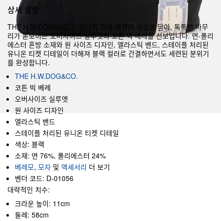
상세 설명
THE H.W.DOG&CO.는 빈티지 모자 제작의 감성을 담아, 독특한 마무
리가 돋보이는 오버사이즈 실루엣의 코튼 빅 베레를 선보입니다. 면-폴리
에스터 혼방 소재와 원 사이즈 디자인, 엘라스틱 밴드, 스테이플 처리된
유니온 티켓 디테일이 더해져 블랙 컬러로 간결하면서도 세련된 분위기
를 완성합니다.
THE H.W.DOG&CO.
코튼 빅 베레
오버사이즈 실루엣
원 사이즈 디자인
엘라스틱 밴드
스테이플 처리된 유니온 티켓 디테일
색상: 블랙
소재: 면 76%, 폴리에스터 24%
베레모
,
모자
및
액세서리
더 보기
벤더 코드: D-01056
대략적인 치수:
크라운 높이: 11cm
둘레: 58cm