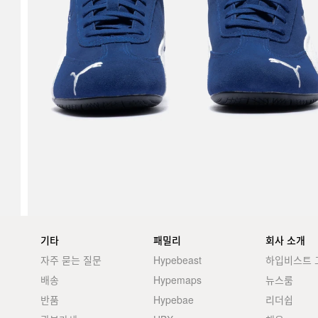
기타
패밀리
회사 소개
자주 묻는 질문
Hypebeast
하입비스트 
배송
Hypemaps
뉴스룸
반품
Hypebae
리더쉽