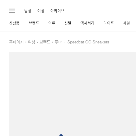
남성
여성
아카이브
신상품
브랜드
의류
신발
액세서리
라이프
세일
홈페이지
여성
브랜드
푸마
Speedcat OG Sneakers