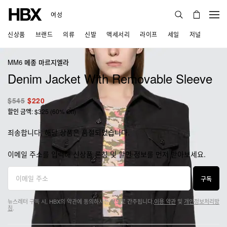
여성
신상품
브랜드
의류
신발
액세서리
라이프
세일
저널
MM6 메종 마르지엘라
Denim Jacket With Removable Sleeve
$545
$220
할인 금액: $325 (60% Off)
죄송합니다, 해당 상품은 품절되었습니다.
이메일 주소를 입력해 신상품 론칭 및 할인 정보를 먼저 받아보세요.
구독
뉴스레터 구독 시, HBX의 약관에 동의하시는 것으로 간주됩니다.
이용 약관
및
개인정보처리방
침
.