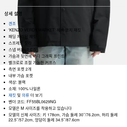
상세 설명
겐조
'KENZO VERDY MARKET' 헤비 코치 재킷
패딩 처리된 재킷
스프레드 칼라
스냅 버튼 클로징
가슴과 뒷면에 버디 그래픽 프린트
벨크로로 조절 가능한 커프스
측면 포켓 2개
내부 가슴 포켓
색상: 블랙
소재: 100% 나일론
재킷
및
의류
더 보기
벤더 코드: FF55BL0629NG
모델은 M 사이즈를 착용하고 있습니다
모델의 신체 사이즈: 키 178cm, 가슴 둘레 30’’/76.2cm, 허리 둘레
22.5’’/57.2cm, 엉덩이 둘레 34.5’’/87.6cm