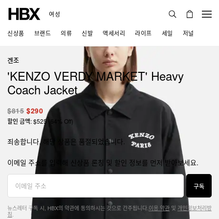
여성
신상품
브랜드
의류
신발
액세서리
라이프
세일
저널
겐조
'KENZO VERDY MARKET' Heavy
Coach Jacket
$815
$290
할인 금액: $525 (64% Off)
죄송합니다, 해당 상품은 품절되었습니다.
이메일 주소를 입력해 신상품 론칭 및 할인 정보를 먼저 받아보세요.
구독
뉴스레터 구독 시, HBX의 약관에 동의하시는 것으로 간주됩니다.
이용 약관
및
개인정보처리방
침
.