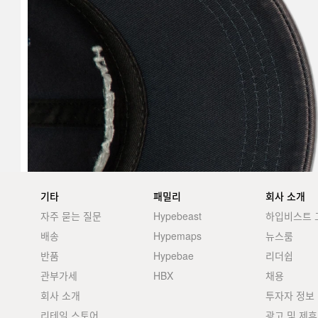
기타
패밀리
회사 소개
자주 묻는 질문
Hypebeast
하입비스트 
배송
Hypemaps
뉴스룸
반품
Hypebae
리더쉽
관부가세
HBX
채용
회사 소개
투자자 정보
리테일 스토어
광고 및 제휴