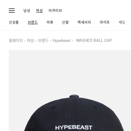
남성
여성
아카이브
신상품
브랜드
의류
신발
액세서리
라이프
세일
홈페이지
여성
브랜드
Hypebeast
WASHED BALL CAP