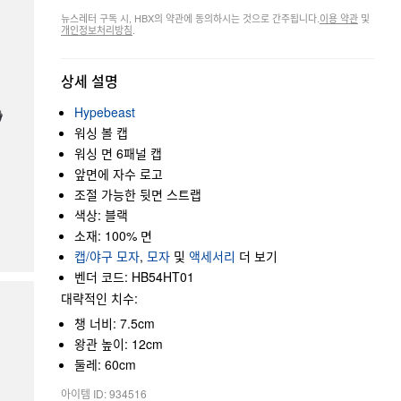
뉴스레터 구독 시, HBX의 약관에 동의하시는 것으로 간주됩니다.
이용 약관
및
개인정보처리방침
.
상세 설명
Hypebeast
워싱 볼 캡
워싱 면 6패널 캡
앞면에 자수 로고
조절 가능한 뒷면 스트랩
색상: 블랙
소재: 100% 면
캡/야구 모자
,
모자
및
액세서리
더 보기
벤더 코드: HB54HT01
대략적인 치수:
챙 너비: 7.5cm
왕관 높이: 12cm
둘레: 60cm
아이템 ID: 934516