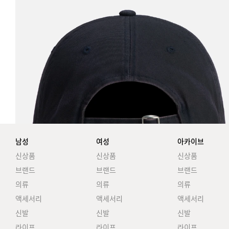
남성
여성
아카이브
신상품
신상품
신상품
브랜드
브랜드
브랜드
의류
의류
의류
액세서리
액세서리
액세서리
신발
신발
신발
라이프
라이프
라이프