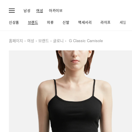
남성
여성
아카이브
신상품
브랜드
의류
신발
액세서리
라이프
세일
홈페이지
여성
브랜드
글로니
G Classic Camisole