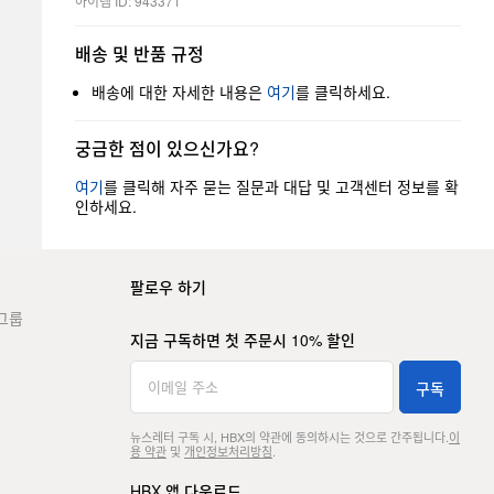
아이템 ID: 943371
배송 및 반품 규정
배송에 대한 자세한 내용은
여기
를 클릭하세요.
궁금한 점이 있으신가요?
여기
를 클릭해 자주 묻는 질문과 대답 및 고객센터 정보를 확
인하세요.
팔로우 하기
그룹
지금 구독하면 첫 주문시 10% 할인
구독
뉴스레터 구독 시, HBX의 약관에 동의하시는 것으로 간주됩니다.
이
용 약관
및
개인정보처리방침
.
HBX 앱 다운로드