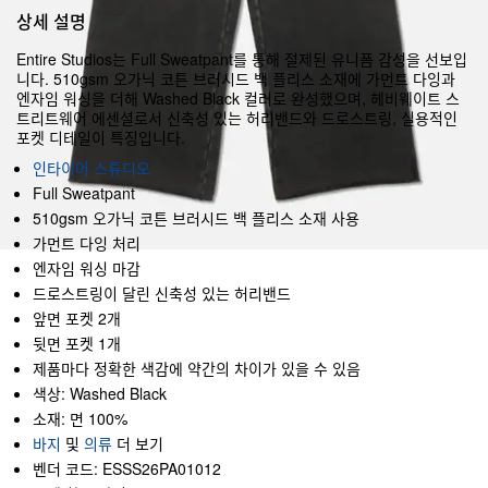
상세 설명
Entire Studios는 Full Sweatpant를 통해 절제된 유니폼 감성을 선보입
니다. 510gsm 오가닉 코튼 브러시드 백 플리스 소재에 가먼트 다잉과
엔자임 워싱을 더해 Washed Black 컬러로 완성했으며, 헤비웨이트 스
트리트웨어 에센셜로서 신축성 있는 허리밴드와 드로스트링, 실용적인
포켓 디테일이 특징입니다.
인타이어 스튜디오
Full Sweatpant
510gsm 오가닉 코튼 브러시드 백 플리스 소재 사용
가먼트 다잉 처리
엔자임 워싱 마감
드로스트링이 달린 신축성 있는 허리밴드
앞면 포켓 2개
뒷면 포켓 1개
제품마다 정확한 색감에 약간의 차이가 있을 수 있음
색상: Washed Black
소재: 면 100%
바지
및
의류
더 보기
벤더 코드: ESSS26PA01012