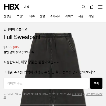
여성
신상품
브랜드
의류
신발
액세서리
라이프
세일
저널
인타이어 스튜디오
Full Sweatpant
$155
$95
할인 금액: $60 (39% Off)
죄송합니다, 해당 상품은 품절되었습니다.
이메일 주소를 입력해 신상품 론칭 및 할인 정보를 먼저 받아보세요.
구독
뉴스레터 구독 시, HBX의 약관에 동의하시는 것으로 간주됩니다.
이용 약관
및
개인정보처리방
침
.