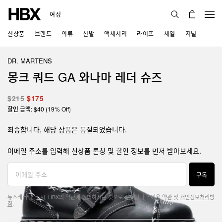
여성
신상품
브랜드
의류
신발
액세서리
라이프
세일
저널
DR. MARTENS
몽크 쿼드 GA 와나마 레더 슈즈
$215
$175
할인 금액: $40 (19% Off)
죄송합니다, 해당 상품은 품절되었습니다.
이메일 주소를 입력해 신상품 론칭 및 할인 정보를 먼저 받아보세요.
구독
뉴스레터 구독 시, HBX의 약관에 동의하시는 것으로 간주됩니다.
이용 약관
및
개인정보처리방
침
.