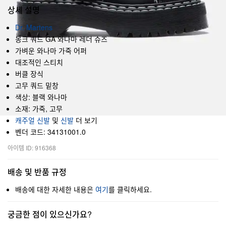
상세 설명
Dr. Martens
몽크 쿼드 GA 와나마 레더 슈즈
가벼운 와나마 가죽 어퍼
대조적인 스티치
버클 장식
고무 쿼드 밑창
색상: 블랙 와나마
소재: 가죽, 고무
캐주얼 신발
및
신발
더 보기
벤더 코드: 34131001.0
아이템 ID: 916368
배송 및 반품 규정
배송에 대한 자세한 내용은
여기
를 클릭하세요.
궁금한 점이 있으신가요?