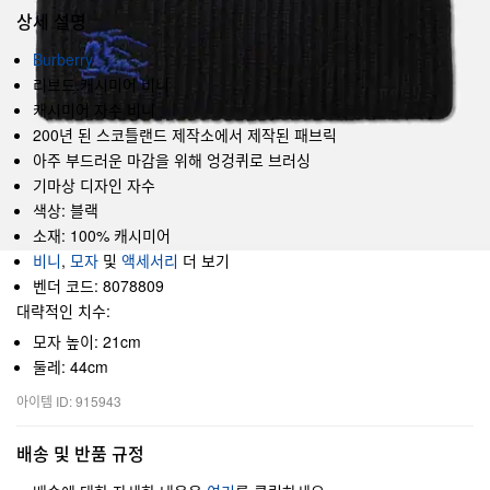
상세 설명
Burberry
리브드 캐시미어 비니
캐시미어 자수 비니
200년 된 스코틀랜드 제작소에서 제작된 패브릭
아주 부드러운 마감을 위해 엉겅퀴로 브러싱
기마상 디자인 자수
색상: 블랙
소재: 100% 캐시미어
비니
,
모자
및
액세서리
더 보기
벤더 코드: 8078809
대략적인 치수:
모자 높이: 21cm
둘레: 44cm
아이템 ID: 915943
배송 및 반품 규정