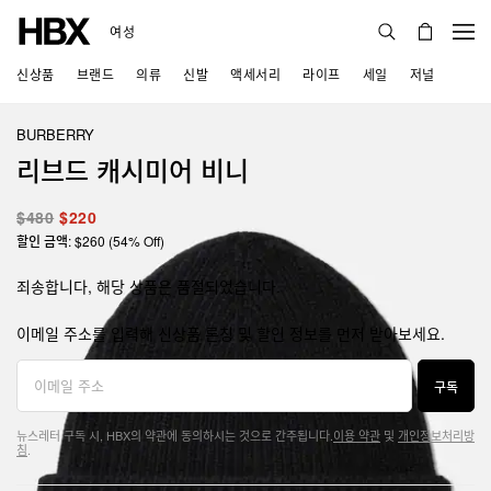
여성
신상품
브랜드
의류
신발
액세서리
라이프
세일
저널
BURBERRY
리브드 캐시미어 비니
$480
$220
할인 금액: $260 (54% Off)
죄송합니다, 해당 상품은 품절되었습니다.
이메일 주소를 입력해 신상품 론칭 및 할인 정보를 먼저 받아보세요.
구독
뉴스레터 구독 시, HBX의 약관에 동의하시는 것으로 간주됩니다.
이용 약관
및
개인정보처리방
침
.