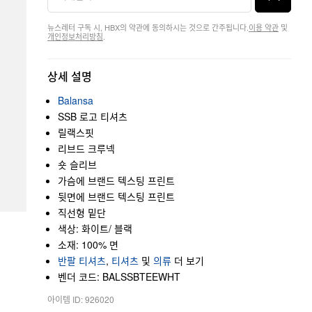
뉴스레터 구독 시, HBX의 약관에 동의하시는 것으로 간주됩니다.
이용 약관
및
개인정보처리방침
.
상세 설명
Balansa
SSB 로고 티셔츠
릴랙스핏
리브드 크루넥
숏 슬리브
가슴에 브랜드 텍스팅 프린트
뒷면에 브랜드 텍스팅 프린트
직선형 밑단
색상: 화이트/ 블랙
소재: 100% 면
반팔 티셔츠
,
티셔츠
및
의류
더 보기
벤더 코드: BALSSBTEEWHT
아이템 ID: 926020