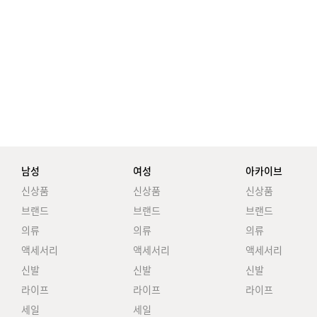
남성
여성
아카이브
신상품
신상품
신상품
브랜드
브랜드
브랜드
의류
의류
의류
액세서리
액세서리
액세서리
신발
신발
신발
라이프
라이프
라이프
세일
세일