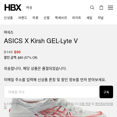
여성
신상품
브랜드
의류
신발
액세서리
라이프
세일
저널
아식스
ASICS X Kirsh GEL-Lyte V
$140
$60
할인 금액: $80 (57% Off)
죄송합니다, 해당 상품은 품절되었습니다.
이메일 주소를 입력해 신상품 론칭 및 할인 정보를 먼저 받아보세요.
구독
뉴스레터 구독 시, HBX의 약관에 동의하시는 것으로 간주됩니다.
이용 약관
및
개인정보처리방
침
.