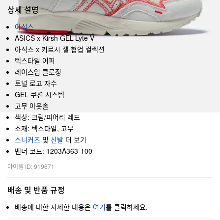
상세 설명
아식스
ASICS x Kirsh GEL-Lyte V
아식스 x 키르시 젤 협업 컬렉션
텍스타일 어퍼
레이스업 클로징
토널 로고 자수
GEL 쿠션 시스템
고무 아웃솔
색상: 크림/피어리 레드
소재: 텍스타일, 고무
스니커즈
및
신발
더 보기
벤더 코드: 1203A363-100
아이템 ID: 919671
배송 및 반품 규정
배송에 대한 자세한 내용은
여기
를 클릭하세요.