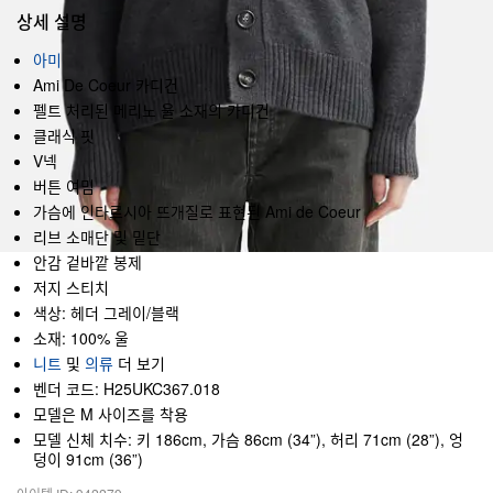
상세 설명
아미
Ami De Coeur 카디건
펠트 처리된 메리노 울 소재의 카디건
클래식 핏
V넥
버튼 여밈
가슴에 인타르시아 뜨개질로 표현된 Ami de Coeur
리브 소매단 및 밑단
안감 겉바깥 봉제
저지 스티치
색상: 헤더 그레이/블랙
소재: 100% 울
니트
및
의류
더 보기
벤더 코드: H25UKC367.018
모델은 M 사이즈를 착용
모델 신체 치수: 키 186cm, 가슴 86cm (34”), 허리 71cm (28”), 엉
덩이 91cm (36”)