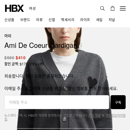
여성
신상품
브랜드
의류
신발
액세서리
라이프
세일
저널
아미
Ami De Coeur Cardigan
$580
$410
할인 금액: $170 (29% Off)
죄송합니다, 해당 상품은 품절되었습니다.
이메일 주소를 입력해 신상품 론칭 및 할인 정보를 먼저 받아보세요.
구독
뉴스레터 구독 시, HBX의 약관에 동의하시는 것으로 간주됩니다.
이용 약관
및
개인정보처리방
침
.