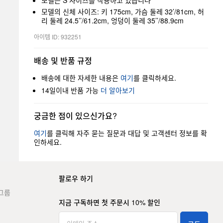
모델은 S 사이즈를 착용하고 있습니다
모델의 신체 사이즈: 키 175cm, 가슴 둘레 32’/81cm, 허
리 둘레 24.5’’/61.2cm, 엉덩이 둘레 35’’/88.9cm
아이템 ID: 932251
배송 및 반품 규정
배송에 대한 자세한 내용은
여기
를 클릭하세요.
14일이내 반품 가능
더 알아보기
궁금한 점이 있으신가요?
여기
를 클릭해 자주 묻는 질문과 대답 및 고객센터 정보를 확
인하세요.
팔로우 하기
그룹
지금 구독하면 첫 주문시 10% 할인