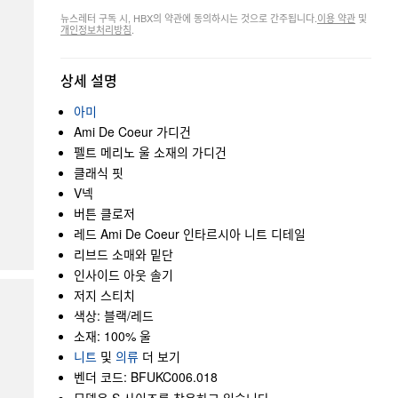
뉴스레터 구독 시, HBX의 약관에 동의하시는 것으로 간주됩니다.
이용 약관
및
개인정보처리방침
.
상세 설명
아미
Ami De Coeur 가디건
펠트 메리노 울 소재의 가디건
클래식 핏
V넥
버튼 클로저
레드 Ami De Coeur 인타르시아 니트 디테일
리브드 소매와 밑단
인사이드 아웃 솔기
저지 스티치
색상: 블랙/레드
소재: 100% 울
니트
및
의류
더 보기
벤더 코드: BFUKC006.018