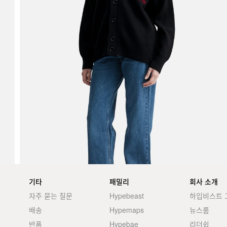
기타
패밀리
회사 소개
자주 묻는 질문
Hypebeast
하입비스트 
배송
Hypemaps
뉴스룸
반품
Hypebae
리더쉽