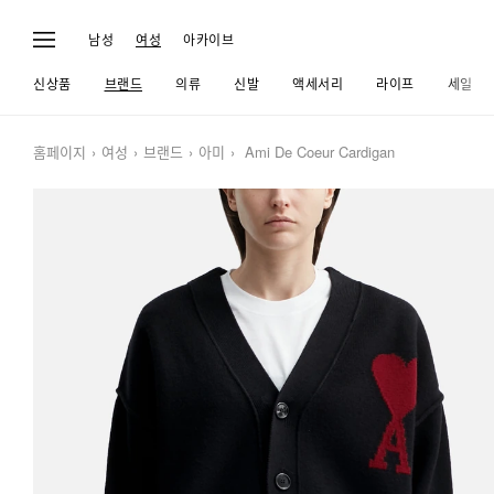
남성
여성
아카이브
신상품
브랜드
의류
신발
액세서리
라이프
세일
홈페이지
여성
브랜드
아미
Ami De Coeur Cardigan