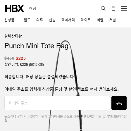
여성
신상품
브랜드
의류
신발
액세서리
라이프
세일
저널
알렉산더왕
Punch Mini Tote Bag
$450
$225
할인 금액: $225 (50% Off)
죄송합니다, 해당 상품은 품절되었습니다.
이메일 주소를 입력해 신상품 론칭 및 할인 정보를 먼저 받아보세요.
구독
뉴스레터 구독 시, HBX의 약관에 동의하시는 것으로 간주됩니다.
이용 약관
및
개인정보처리방
침
.