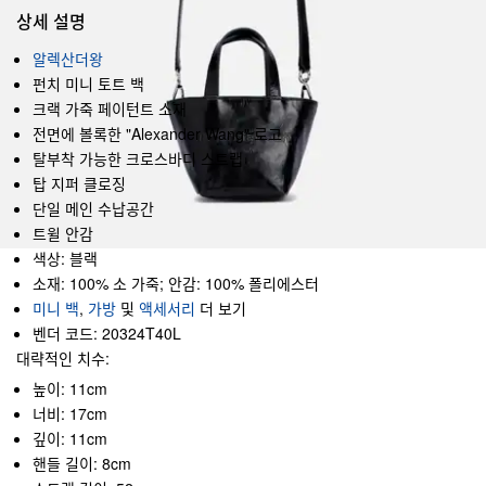
상세 설명
알렉산더왕
펀치 미니 토트 백
크랙 가죽 페이턴트 소재
전면에 볼록한 "Alexander Wang" 로고
탈부착 가능한 크로스바디 스트랩
탑 지퍼 클로징
단일 메인 수납공간
트윌 안감
색상: 블랙
소재: 100% 소 가죽; 안감: 100% 폴리에스터
미니 백
,
가방
및
액세서리
더 보기
벤더 코드: 20324T40L
대략적인 치수:
높이: 11cm
너비: 17cm
깊이: 11cm
핸들 길이: 8cm