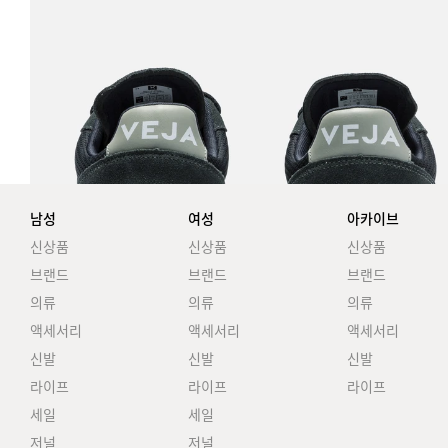
남성
여성
아카이브
신상품
신상품
신상품
브랜드
브랜드
브랜드
의류
의류
의류
액세서리
액세서리
액세서리
신발
신발
신발
라이프
라이프
라이프
세일
세일
저널
저널