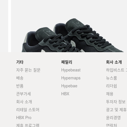
기타
패밀리
회사 소개
자주 묻는 질문
Hypebeast
하입비스트 
배송
Hypemaps
뉴스룸
반품
Hypebae
리더쉽
관부가세
HBX
채용
회사 소개
투자자 정보
리테일 스토어
광고 및 제휴
HBX Pro
윤리경영
제휴 프로그램
연락처