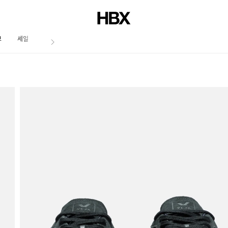
브
세일
저널