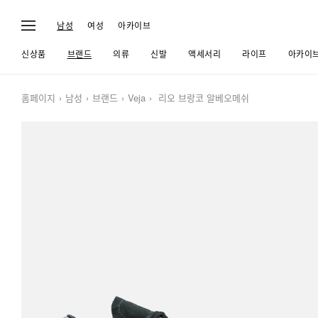
남성
여성
아카이브
신상품
브랜드
의류
신발
액세서리
라이프
아카이
홈페이지
남성
브랜드
Veja
리오 브랑코 알베오메쉬