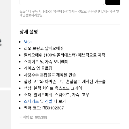
뉴스레터 구독 시, HBX의 약관에 동의하시는 것으로 간주됩니다.
이용 약관
및
개인정보처리방침
.
상세 설명
Veja
리오 브랑코 알베오메쉬
알베오메쉬 (100% 폴리에스터) 패브릭으로 제작
스웨이드 및 가죽 오버레이
레이스 업 클로징
사탕수수 혼합물로 제작된 인솔
합성 고무와 아마존 고무 혼합물로 제작된 아웃솔
색상: 블랙 화이트 옥스포드 그레이
소재: 알베오메쉬, 스웨이드, 가죽, 고무
스니커즈
및
신발
더 보기
벤더 코드: RB0102367
아이템 ID: 905398