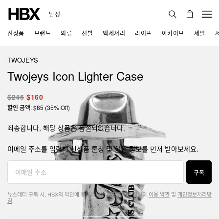
남성
신상품
브랜드
의류
신발
액세서리
라이프
아카이브
세일
TWOJEYS
Twojeys Icon Lighter Case
$245
$160
할인 금액: $85 (35% Off)
죄송합니다, 해당 상품은 품절되었습니다.
이메일 주소를 입력해 신상품 론칭 및 할인 정보를 먼저 받아보세요.
구독
뉴스레터 구독 시, HBX의 약관에 동의하시는 것으로 간주됩니다.
이용 약관
및
개인정보처리방
침
.