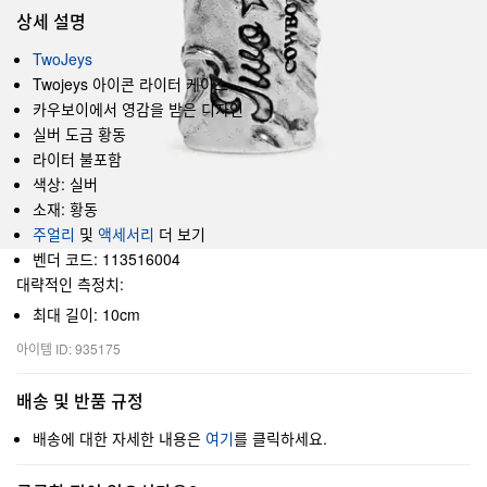
상세 설명
TwoJeys
Twojeys 아이콘 라이터 케이스
카우보이에서 영감을 받은 디자인
실버 도금 황동
라이터 불포함
색상: 실버
소재: 황동
주얼리
및
액세서리
더 보기
벤더 코드: 113516004
대략적인 측정치:
최대 길이: 10cm
아이템 ID: 935175
배송 및 반품 규정
배송에 대한 자세한 내용은
여기
를 클릭하세요.