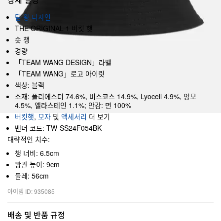
팀 왕 디자인
THE ORIGINAL 1 버킷 햇
숏 챙
경량
「TEAM WANG DESIGN」라벨
「TEAM WANG」로고 아이릿
색상: 블랙
소재: 폴리에스터 74.6%, 비스코스 14.9%, Lyocell 4.9%, 양모
4.5%, 엘라스테인 1.1%; 안감: 면 100%
버킷햇
,
모자
및
액세서리
더 보기
벤더 코드: TW-SS24F054BK
대략적인 치수:
챙 너비: 6.5cm
왕관 높이: 9cm
둘레: 56cm
아이템 ID: 935085
배송 및 반품 규정