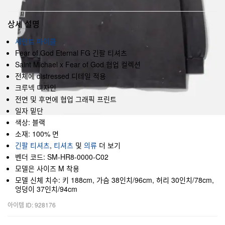
상세 설명
세인트 마이클
Fear of God Eternal FG 긴팔 티셔츠
Saint Michael x Fear of God 협업 컬렉션
전체에 distressed 디테일 적용
크루넥 디자인
전면 및 후면에 협업 그래픽 프린트
일자 밑단
색상: 블랙
소재: 100% 면
긴팔 티셔츠
,
티셔츠
및
의류
더 보기
벤더 코드: SM-HR8-0000-C02
모델은 사이즈 M 착용
모델 신체 치수: 키 188cm, 가슴 38인치/96cm, 허리 30인치/78cm,
엉덩이 37인치/94cm
아이템 ID: 928176