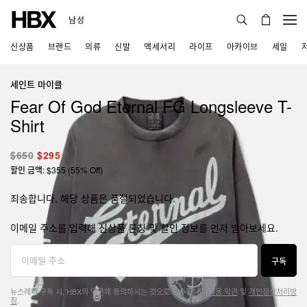
남성
신상품
브랜드
의류
신발
액세서리
라이프
아카이브
세일
세인트 마이클
Fear Of God Eternal FG Longsleeve T-
Shirt
$650
$295
할인 금액: $355 (55% Off)
죄송합니다, 해당 상품은 품절되었습니다.
이메일 주소를 입력해 신상품 론칭 및 할인 정보를 먼저 받아보세요.
구독
뉴스레터 구독 시, HBX의 약관에 동의하시는 것으로 간주됩니다.
이용 약관
및
개인정보처리방
침
.