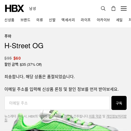
남성
신상품
브랜드
의류
신발
액세서리
라이프
아카이브
세일
푸마
H-Street OG
$95
$60
할인 금액: $35 (37% Off)
죄송합니다, 해당 상품은 품절되었습니다.
이메일 주소를 입력해 신상품 론칭 및 할인 정보를 먼저 받아보세요.
구독
뉴스레터 구독 시, HBX의 약관에 동의하시는 것으로 간주됩니다.
이용 약관
및
개인정보처리방
침
.