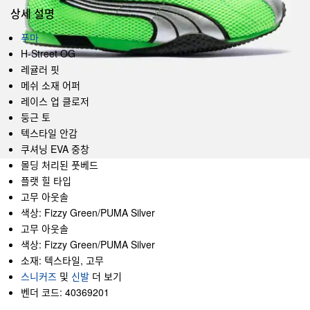
상세 설명
푸마
H-Street OG
레귤러 핏
메쉬 소재 어퍼
레이스 업 클로저
둥근 토
텍스타일 안감
쿠셔닝 EVA 중창
몰딩 처리된 풋베드
플랫 힐 타입
고무 아웃솔
색상: Fizzy Green/PUMA Silver
고무 아웃솔
색상: Fizzy Green/PUMA Silver
소재: 텍스타일, 고무
스니커즈
및
신발
더 보기
벤더 코드: 40369201