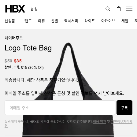
남성
신상품
브랜드
의류
신발
액세서리
라이프
아카이브
세일
네이버후드
Logo Tote Bag
$50
$35
할인 금액: $15 (30% Off)
죄송합니다, 해당 상품은 품절되었습니다.
이메일 주소를 입력해 신상품 론칭 및 할인 정보를 먼저 받아보세요.
구독
뉴스레터 구독 시, HBX의 약관에 동의하시는 것으로 간주됩니다.
이용 약관
및
개인정보처리방
침
.