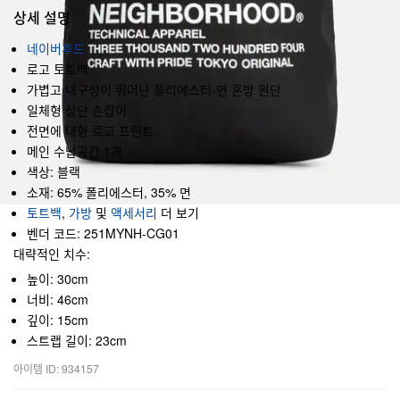
상세 설명
네이버후드
로고 토트백
가볍고 내구성이 뛰어난 폴리에스터-면 혼방 원단
일체형 상단 손잡이
전면에 대형 로고 프린트
메인 수납공간 1개
색상: 블랙
소재: 65% 폴리에스터, 35% 면
토트백
,
가방
및
액세서리
더 보기
벤더 코드: 251MYNH-CG01
대략적인 치수:
높이: 30cm
너비: 46cm
깊이: 15cm
스트랩 길이: 23cm
아이템 ID: 934157