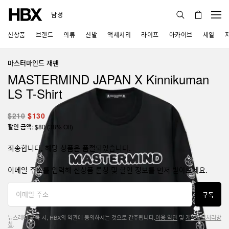
남성
신상품
브랜드
의류
신발
액세서리
라이프
아카이브
세일
마스터마인드 재팬
MASTERMIND JAPAN X Kinnikuman
LS T-Shirt
$210
$130
할인 금액: $80 (38% Off)
죄송합니다, 해당 상품은 품절되었습니다.
이메일 주소를 입력해 신상품 론칭 및 할인 정보를 먼저 받아보세요.
구독
뉴스레터 구독 시, HBX의 약관에 동의하시는 것으로 간주됩니다.
이용 약관
및
개인정보처리방
침
.