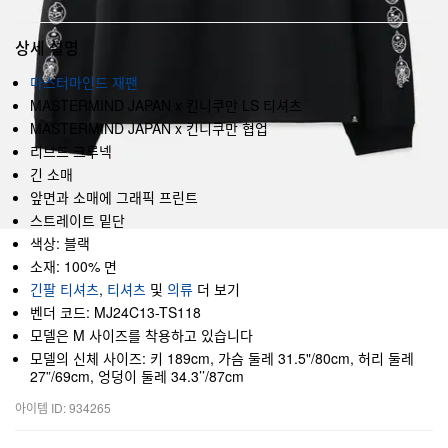
상세 설명
마스터마인드 재팬
MASTERMIND JAPAN x 킨니쿠만 LS 티셔츠
MASTERMIND JAPAN x 킨니쿠만 협업
리브드 크루넥
긴 소매
앞면과 소매에 그래픽 프린트
스트레이트 밑단
색상: 블랙
소재: 100% 면
긴팔 티셔츠
,
티셔츠
및
의류
더 보기
벤더 코드: MJ24C13-TS118
모델은 M 사이즈를 착용하고 있습니다
모델의 신체 사이즈: 키 189cm, 가슴 둘레 31.5"/80cm, 허리 둘레
27”/69cm, 엉덩이 둘레 34.3’’/87cm
아이템 ID: 934265