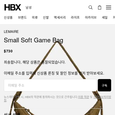
남성
신상품
브랜드
의류
신발
액세서리
라이프
아카이브
세일
LEMAIRE
Small Soft Game Bag
$730
죄송합니다, 해당 상품은 품절되었습니다.
이메일 주소를 입력해 신상품 론칭 및 할인 정보를 먼저 받아보세요.
구독
뉴스레터 구독 시, HBX의 약관에 동의하시는 것으로 간주됩니다.
이용 약관
및
개인정보처리방
침
.
상세 설명