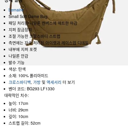
Lemaire
Small Soft Game Bag
패딩 처리된 나일론 캔버스에 매트한 마감
지퍼 잠금장치
조절 가능한 크로스바디 스트랩
측면에는 자수 처리된 아이렛과 레이스업 디테일
내부에 지퍼 포켓
나일론 안감
발수 기능
색상: 탄색
소재: 100% 폴리아미드
크로스바디백
,
가방
및
액세서리
더 보기
벤더 코드: BG293 LF1330
대략적인 치수:
높이: 17cm
너비: 29cm
깊이: 10cm
스트랩 길이: 52cm