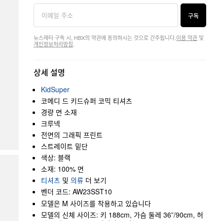
구독
뉴스레터 구독 시, HBX의 약관에 동의하시는 것으로 간주됩니다.
이용 약관
및
개인정보처리방침
.
상세 설명
KidSuper
코메디 드 키드슈퍼 코믹 티셔츠
경량 면 소재
크루넥
전면의 그래픽 프린트
스트레이트 밑단
색상: 블랙
소재: 100% 면
티셔츠
및
의류
더 보기
벤더 코드: AW23SST10
모델은 M 사이즈를 착용하고 있습니다
모델의 신체 사이즈: 키 188cm, 가슴 둘레 36”/90cm, 허