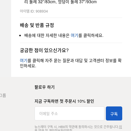
리 둘레 32”/83cm, 엉덩이 둘레 37”/93cm
아이템 ID: 908934
배송 및 반품 규정
배송에 대한 자세한 내용은
여기
를 클릭하세요.
궁금한 점이 있으신가요?
여기
를 클릭해 자주 묻는 질문과 대답 및 고객센터 정보를 확
인하세요.
팔로우 하기
그룹
지금 구독하면 첫 주문시 10% 할인
구독
뉴스레터 구독 시, HBX의 약관에 동의하시는 것으로 간주됩니다.
이
용 약관
및
개인정보처리방침
.