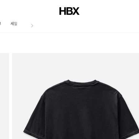
브
세일
저널