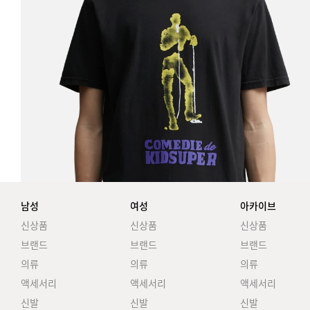
남성
여성
아카이브
신상품
신상품
신상품
브랜드
브랜드
브랜드
의류
의류
의류
액세서리
액세서리
액세서리
신발
신발
신발