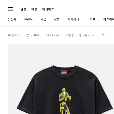
남성
여성
아카이브
신상품
브랜드
의류
신발
액세서리
라이프
아카이
홈페이지
남성
브랜드
KidSuper
코메디 드 키드슈퍼 코믹 티셔츠