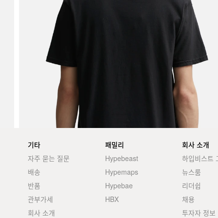
기타
패밀리
회사 소개
자주 묻는 질문
Hypebeast
하입비스트 
배송
Hypemaps
뉴스룸
반품
Hypebae
리더쉽
관부가세
HBX
채용
회사 소개
투자자 정보