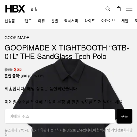
남성
신상품
브랜드
의류
신발
액세서리
라이프
아카이브
세일
GOOPIMADE
GOOPiMADE X TIGHTBOOTH “GTB-
01L” THE SandGlass Tech Polo
$85
$55
할인 금액: $30 (35% Off)
죄송합니다, 해당 상품은 품절되었습니다.
이메일 주소를 입력해 신상품 론칭 및 할인 정보를 먼저 받아보세요.
구독
뉴스레터 구독 시, HBX의 약관에 동의하시는 것으로 간주됩니다.
이용 약관
및
개인정보처리방
침
.