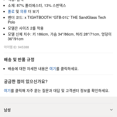
소재: 87% 폴리에스터, 13% 스판덱스
폴로
및
의류
더 보기
벤더 코드: x TIGHTBOOTH “GTB-01L” THE SandGlass Tech
Polo
모델은 사이즈 2를 착용
모델 신체 치수: 키 186cm, 가슴 34"/86cm, 허리 28"/71cm, 엉덩이
36"/91cm
아이템 ID: 945388
배송 및 반품 규정
배송에 대한 자세한 내용은
여기
를 클릭하세요.
궁금한 점이 있으신가요?
여기
를 클릭해 자주 묻는 질문과 대답 및 고객센터 정보를 확인하세요.
남성