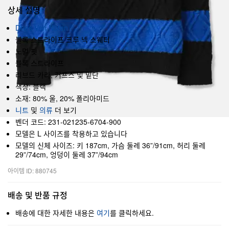
상세 설명
Dries Van Noten
블록 스트라이프 크루 넥 스웨터
노멀 핏
블록 스트라이프
리브드 카라, 커프스 및 밑단
색상: 블랙
소재: 80% 울, 20% 폴리아미드
니트
및
의류
더 보기
벤더 코드: 231-021235-6704-900
모델은 L 사이즈를 착용하고 있습니다
모델의 신체 사이즈: 키 187cm, 가슴 둘레 36”/91cm, 허리 둘레
29”/74cm, 엉덩이 둘레 37”/94cm
아이템 ID: 880745
배송 및 반품 규정
배송에 대한 자세한 내용은
여기
를 클릭하세요.