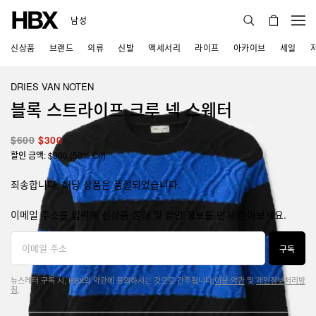
남성
신상품
브랜드
의류
신발
액세서리
라이프
아카이브
세일
DRIES VAN NOTEN
블록 스트라이프 크루 넥 스웨터
$600
$300
할인 금액: $300 (50% Off)
죄송합니다, 해당 상품은 품절되었습니다.
이메일 주소를 입력해 신상품 론칭 및 할인 정보를 먼저 받아보세요.
구독
뉴스레터 구독 시, HBX의 약관에 동의하시는 것으로 간주됩니다.
이용 약관
및
개인정보처리방
침
.