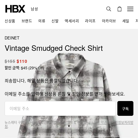
남성
신상품
브랜드
의류
신발
액세서리
라이프
아카이브
세일
DEINET
Vintage Smudged Check Shirt
$155
$110
할인 금액: $45 (29% Off)
죄송합니다, 해당 상품은 품절되었습니다.
이메일 주소를 입력해 신상품 론칭 및 할인 정보를 먼저 받아보세요.
구독
뉴스레터 구독 시, HBX의 약관에 동의하시는 것으로 간주됩니다.
이용 약관
및
개인정보처리방
침
.