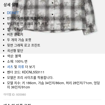
상세 설명
DEINET
빈티지 스머지드 체크 셔츠
부드러운 면 소재의 체크 셔츠
빈티지 처리
버튼 클로저
두 개의 가슴 포켓
뒷면 그래픽 로고 프린트
곡선형 밑단
색상: 블랙
소재: 100% 면
셔츠
및
의류
더 보기
벤더 코드: KDCNL5S3111
모델은 프리 사이즈를 착용합니다.
모델 치수: 키 186cm, 가슴 34인치/86cm, 허리 28인치/71cm, 엉덩
이 36인치/91cm
아이템 ID: 935980