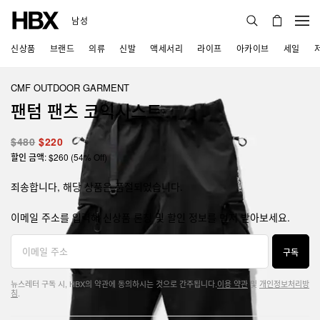
남성
신상품
브랜드
의류
신발
액세서리
라이프
아카이브
세일
CMF OUTDOOR GARMENT
팬텀 팬츠 코익시스트
$480
$220
할인 금액: $260 (54% Off)
죄송합니다, 해당 상품은 품절되었습니다.
이메일 주소를 입력해 신상품 론칭 및 할인 정보를 먼저 받아보세요.
구독
뉴스레터 구독 시, HBX의 약관에 동의하시는 것으로 간주됩니다.
이용 약관
및
개인정보처리방
침
.