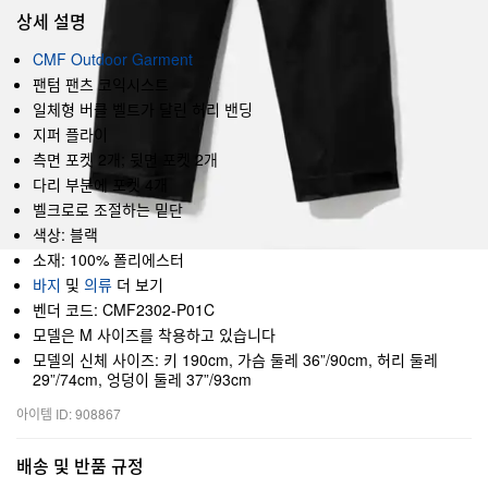
상세 설명
CMF Outdoor Garment
팬텀 팬츠 코익시스트
일체형 버클 벨트가 달린 허리 밴딩
지퍼 플라이
측면 포켓 2개; 뒷면 포켓 2개
다리 부분에 포켓 4개
벨크로로 조절하는 밑단
색상: 블랙
소재: 100% 폴리에스터
바지
및
의류
더 보기
벤더 코드: CMF2302-P01C
모델은 M 사이즈를 착용하고 있습니다
모델의 신체 사이즈: 키 190cm, 가슴 둘레 36”/90cm, 허리 둘레
29”/74cm, 엉덩이 둘레 37”/93cm
아이템 ID: 908867
배송 및 반품 규정