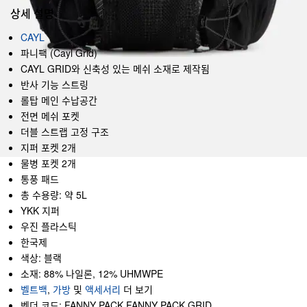
상세 설명
CAYL
파니팩 (Cayl Grid)
CAYL GRID와 신축성 있는 메쉬 소재로 제작됨
반사 기능 스트링
롤탑 메인 수납공간
전면 메쉬 포켓
더블 스트랩 고정 구조
지퍼 포켓 2개
물병 포켓 2개
통풍 패드
총 수용량: 약 5L
YKK 지퍼
우진 플라스틱
한국제
색상: 블랙
소재: 88% 나일론, 12% UHMWPE
벨트백
,
가방
및
액세서리
더 보기
벤더 코드: FANNY PACK FANNY PACK GRID