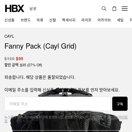
남성
신상품
브랜드
의류
신발
액세서리
라이프
아카이브
세일
CAYL
Fanny Pack (Cayl Grid)
$130
$95
할인 금액: $35 (27% Off)
죄송합니다, 해당 상품은 품절되었습니다.
이메일 주소를 입력해 신상품 론칭 및 할인 정보를 먼저 받아보세요.
구독
뉴스레터 구독 시, HBX의 약관에 동의하시는 것으로 간주됩니다.
이용 약관
및
개인정보처리방
침
.