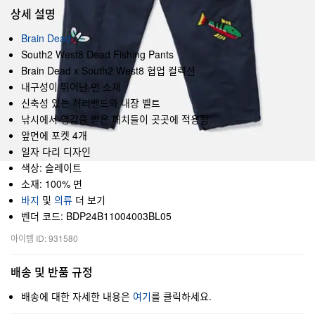
상세 설명
Brain Dead
South2 West8 Dead Fishing Pants
Brain Dead x South2 West8 협업 컬렉션
내구성이 뛰어난 면 소재
신축성 있는 허리밴드와 내장 벨트
낚시에서 영감을 받은 패치들이 곳곳에 적용됨
앞면에 포켓 4개
일자 다리 디자인
색상: 슬레이트
소재: 100% 면
바지
및
의류
더 보기
벤더 코드: BDP24B11004003BL05
아이템 ID: 931580
배송 및 반품 규정
배송에 대한 자세한 내용은
여기
를 클릭하세요.