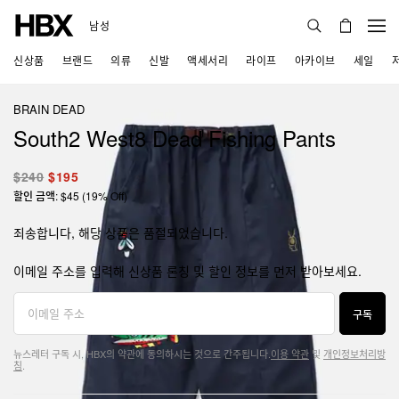
남성
신상품
브랜드
의류
신발
액세서리
라이프
아카이브
세일
BRAIN DEAD
South2 West8 Dead Fishing Pants
$240
$195
할인 금액: $45 (19% Off)
죄송합니다, 해당 상품은 품절되었습니다.
이메일 주소를 입력해 신상품 론칭 및 할인 정보를 먼저 받아보세요.
구독
뉴스레터 구독 시, HBX의 약관에 동의하시는 것으로 간주됩니다.
이용 약관
및
개인정보처리방
침
.