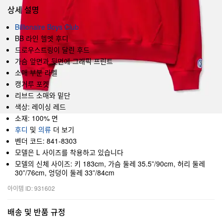
상세 설명
Billionaire Boys Club
BB 라인 헬멧 후디
드로우스트링이 달린 후드
가슴 앞면과 뒷면에 그래픽 프린트
소매 부분 라벨
캥거루 포켓
리브드 소매와 밑단
색상: 레이싱 레드
소재: 100% 면
후디
및
의류
더 보기
벤더 코드: 841-8303
모델은 L 사이즈를 착용하고 있습니다
모델의 신체 사이즈: 키 183cm, 가슴 둘레 35.5”/90cm, 허리 둘레
30”/76cm, 엉덩이 둘레 33”/84cm
아이템 ID: 931602
배송 및 반품 규정