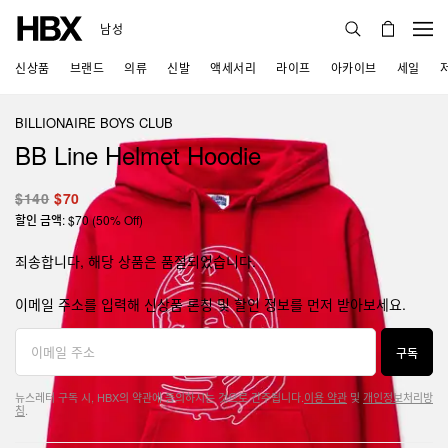
남성
신상품
브랜드
의류
신발
액세서리
라이프
아카이브
세일
BILLIONAIRE BOYS CLUB
BB Line Helmet Hoodie
$140
$70
할인 금액: $70 (50% Off)
죄송합니다, 해당 상품은 품절되었습니다.
이메일 주소를 입력해 신상품 론칭 및 할인 정보를 먼저 받아보세요.
구독
뉴스레터 구독 시, HBX의 약관에 동의하시는 것으로 간주됩니다.
이용 약관
및
개인정보처리방
침
.