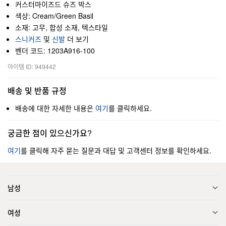
커스터마이즈드 슈즈 박스
색상: Cream/Green Basil
소재: 고무, 합성 소재, 텍스타일
스니커즈
및
신발
더 보기
벤더 코드: 1203A916-100
아이템 ID: 949442
배송 및 반품 규정
배송에 대한 자세한 내용은
여기
를 클릭하세요.
궁금한 점이 있으신가요?
여기
를 클릭해 자주 묻는 질문과 대답 및 고객센터 정보를 확인하세요.
남성
여성