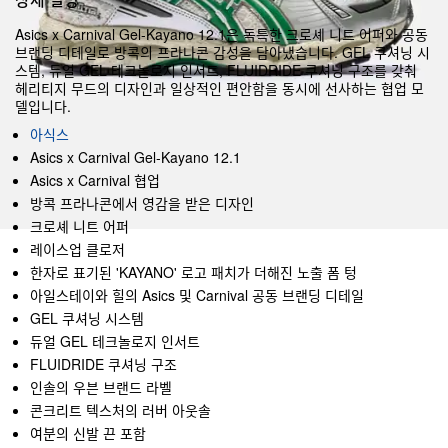
Asics x Carnival Gel-Kayano 12.1은 독특한 크로셰 니트 어퍼와 공동
브랜딩 디테일로 방콕의 프라나콘 감성을 담아냈습니다. GEL 쿠셔닝 시
스템, 듀얼 GEL 테크놀로지 인서트, FLUIDRIDE 쿠셔닝 구조를 갖춰
헤리티지 무드의 디자인과 일상적인 편안함을 동시에 선사하는 협업 모
델입니다.
아식스
Asics x Carnival Gel-Kayano 12.1
Asics x Carnival 협업
방콕 프라나콘에서 영감을 받은 디자인
크로셰 니트 어퍼
레이스업 클로저
한자로 표기된 'KAYANO' 로고 패치가 더해진 노출 폼 텅
아일스테이와 힐의 Asics 및 Carnival 공동 브랜딩 디테일
GEL 쿠셔닝 시스템
듀얼 GEL 테크놀로지 인서트
FLUIDRIDE 쿠셔닝 구조
인솔의 우븐 브랜드 라벨
콘크리트 텍스처의 러버 아웃솔
여분의 신발 끈 포함