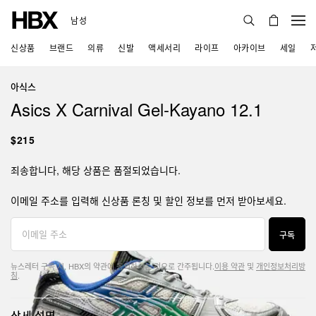
남성
신상품
브랜드
의류
신발
액세서리
라이프
아카이브
세일
아식스
Asics X Carnival Gel-Kayano 12.1
$215
죄송합니다, 해당 상품은 품절되었습니다.
이메일 주소를 입력해 신상품 론칭 및 할인 정보를 먼저 받아보세요.
구독
뉴스레터 구독 시, HBX의 약관에 동의하시는 것으로 간주됩니다.
이용 약관
및
개인정보처리방
침
.
상세 설명